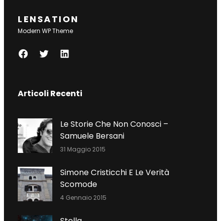
LENSATION
Modern WP Theme
F
T
L
A
W
I
C
I
N
Articoli Recenti
E
T
K
B
T
E
O
E
D
Le Storie Che Non Conosci –
O
R
I
Samuele Bersani
K
N
31 Maggio 2015
Simone Cristicchi E Le Verità
Scomode
4 Gennaio 2015
Stella