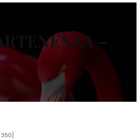
ARTENENZA –
 350]