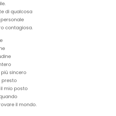
le.
rte di qualcosa
 personale
ero contagiosa.
te
ine
udine
ntero
 più sincero
 presto
il mio posto
 quando
trovare il mondo.