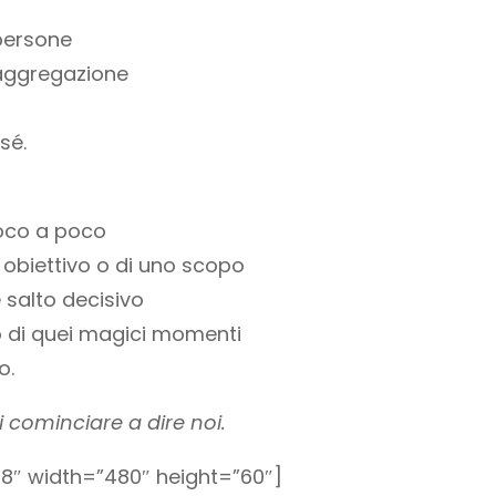
persone
 aggregazione
 sé.
poco a poco
n obiettivo o di uno scopo
 salto decisivo
io di quei magici momenti
o.
i cominciare a dire noi.
8″ width=”480″ height=”60″]