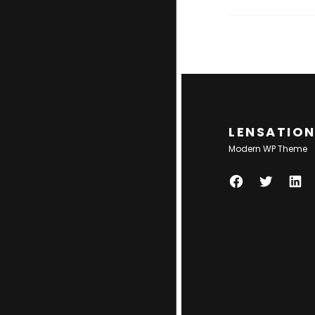
LENSATIO
Modern WP Theme
F
T
L
A
W
I
C
I
N
E
T
K
B
T
E
O
E
D
O
R
I
K
N