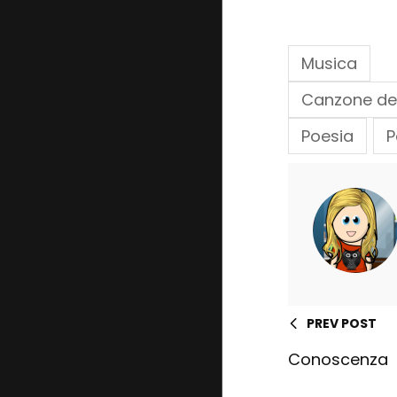
Musica
Canzone de
Poesia
P
PREV POST
Conoscenza