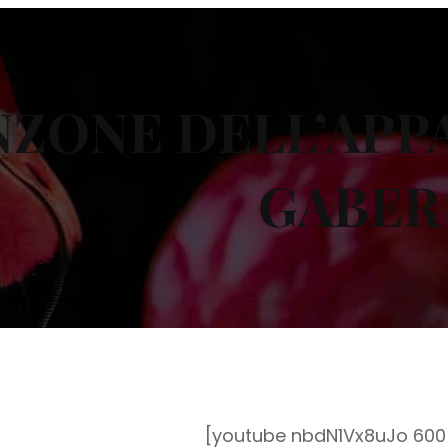
NZONE DELL’APP
GABER
[youtube nbdN1Vx8uJo 600