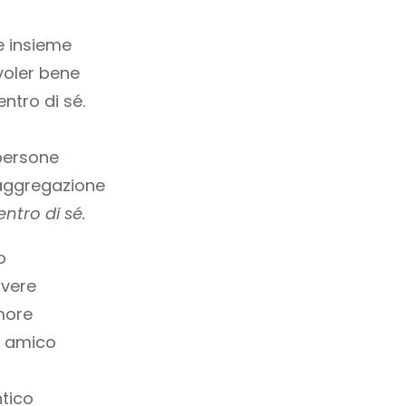
a
re insieme
voler bene
entro di sé.
persone
 aggregazione
entro di sé.
o
overe
amore
i amico
ntico