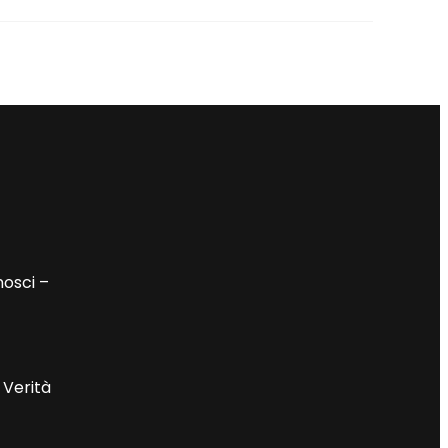
nosci –
 Verità