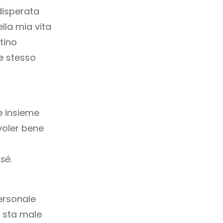
disperata
lla mia vita
tino
e stesso
re insieme
voler bene
 sé.
personale
 sta male