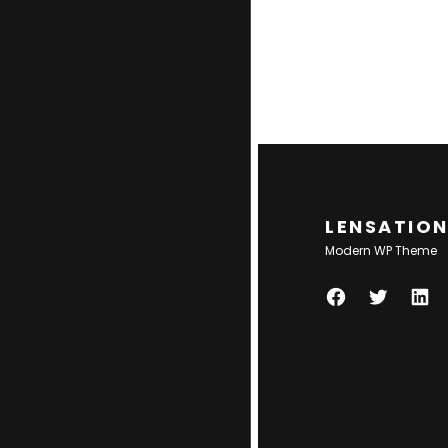
LENSATIO
Modern WP Theme
F
T
L
A
W
I
C
I
N
E
T
K
B
T
E
O
E
D