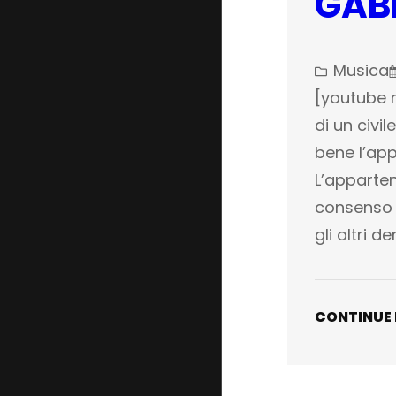
GAB
Musica
[youtube 
di un civi
bene l’app
L’apparten
consenso 
gli altri de
CONTINUE