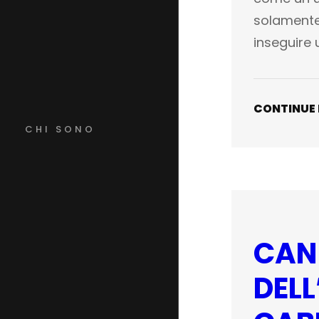
solamente
inseguire
CONTINUE
CHI SONO
CAN
DEL