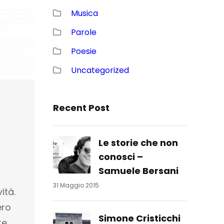
Musica
Parole
Poesie
Uncategorized
Recent Post
Le storie che non
conosci –
Samuele Bersani
31 Maggio 2015
ità.
ero
Simone Cristicchi
te