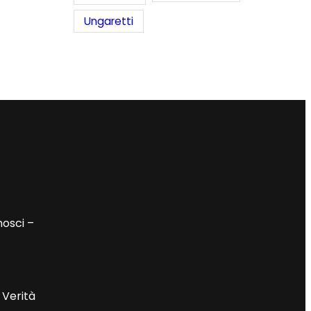
Ungaretti
nosci –
 Verità