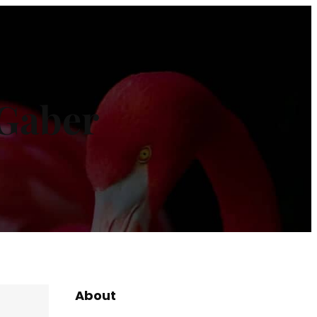
 Gaber
About