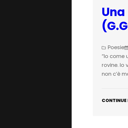
Una 
(G.
Poesie
“Io come 
rovine. Io
non c’è ma
CONTINUE