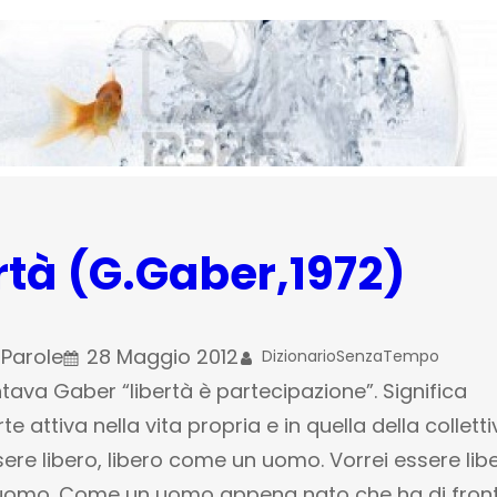
rtà (G.Gaber,1972)
 
Parole
28 Maggio 2012
DizionarioSenzaTempo
va Gaber “libertà è partecipazione”. Significa
e attiva nella vita propria e in quella della collettiv
sere libero, libero come un uomo. Vorrei essere lib
omo. Come un uomo appena nato che ha di fron