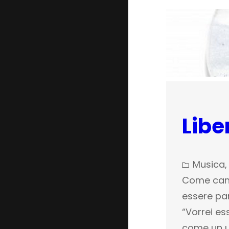
Libe
Musica
,
Come canta
essere part
“Vorrei es
come un u