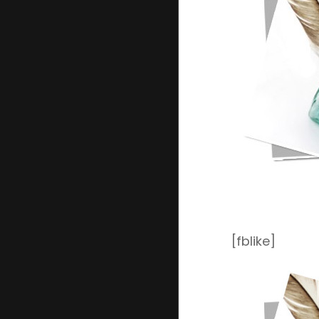
[fblike]