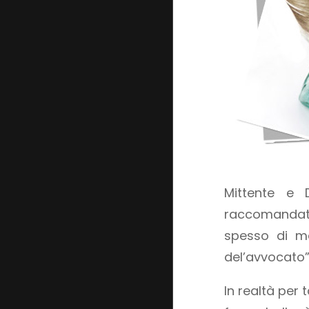
Mittente e 
raccomandata
spesso di ma
del’avvocato”,
In realtà per 