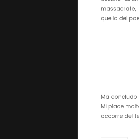
massacrate, m
quella del p
Ma concludo c
Mi piace molto
occorre del t