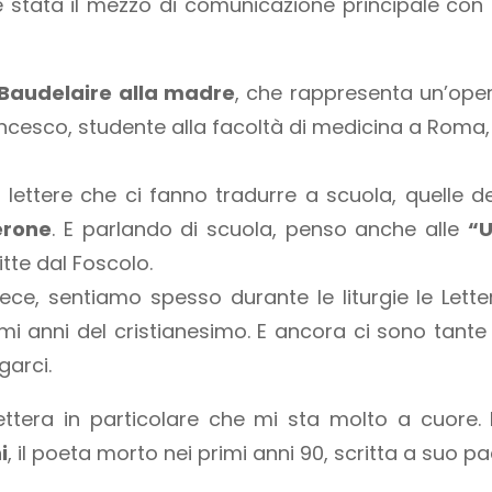
è stata il mezzo di comunicazione principale con
i Baudelaire alla madre
, che rappresenta un’oper
ancesco, studente alla facoltà di medicina a Roma,
e lettere che ci fanno tradurre a scuola, quelle d
erone
. E parlando di scuola, penso anche alle
“U
ritte dal Foscolo.
vece, sentiamo spesso durante le liturgie le Letter
rimi anni del cristianesimo. E ancora ci sono tante
garci.
ttera in particolare che mi sta molto a cuore. E’
i
, il poeta morto nei primi anni 90, scritta a suo p