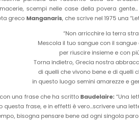
acerie, scempi nelle case della povera gente… C’
oeta greco
Manganaris
, che scrive nel 1975 una “Le
“Non arricchire la terra stra
Mescola il tuo sangue con il sangue 
per riuscire insieme e con più
Torna indietro, Grecia nostra abbraccia
di quelli che vivono bene e di quelli c
in questo luogo semini amarezze e ger
on una frase che ha scritto
Baudelaire:
“Una let
 questa frase, e in effetti è vero…scrivere una let
empo, bisogna pensare bene ad ogni singola parol