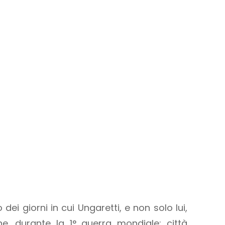
dei giorni in cui Ungaretti, e non solo lui,
e, durante la 1° guerra mondiale: città