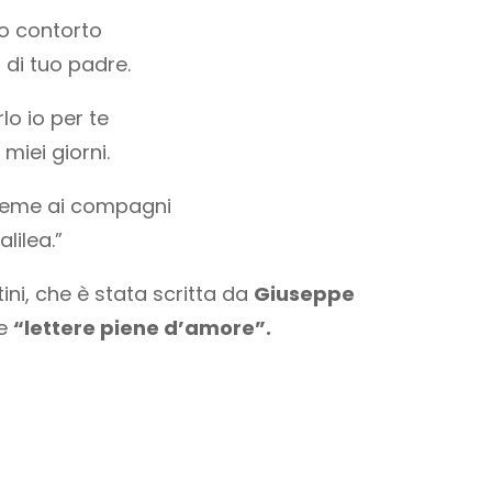
no contorto
 di tuo padre.
lo io per te
miei giorni.
nsieme ai compagni
lilea.”
ini, che è stata scritta da
Giuseppe
ve
“lettere piene d’amore”.