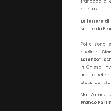
francobollo, 
all’altro.
Le lettere d
scritte da Fr
Poi ci sono l
quelle di
Cic
Lorenzo”
, sc
In Chiesa, in
scritte nei p
stessi per sfo
Ma c’è una le
Franco Fortin