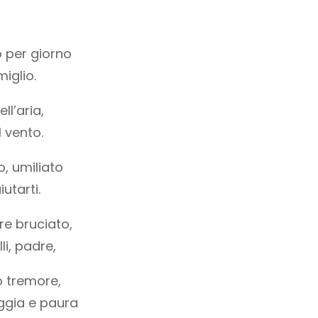
o per giorno
iglio.
ll’aria,
 vento.
o, umiliato
utarti.
re bruciato,
lli, padre,
o tremore,
oggia e paura