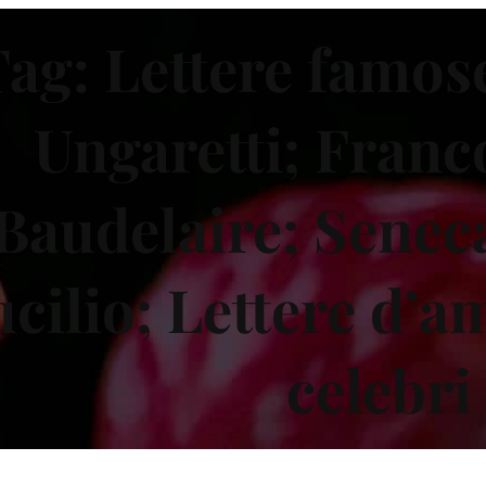
Tag:
Lettere famos
Ungaretti; Franco
Baudelaire; Seneca
cilio; Lettere d’a
celebri