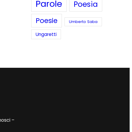
Parole
Poesia
Poesie
Umberto Saba
Ungaretti
nosci –