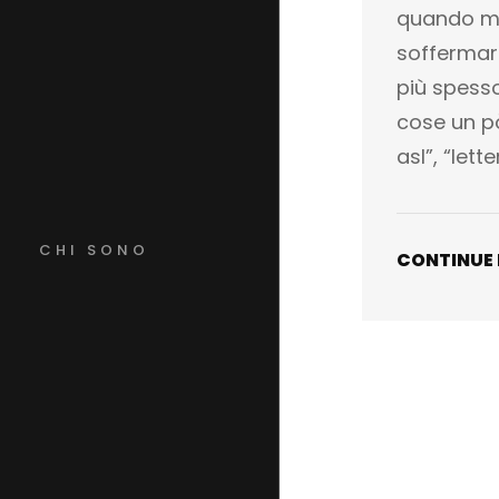
quando ma
soffermarm
più spesso 
cose un pò
asl”, “lett
CHI SONO
CONTINUE