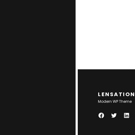
LENSATIO
Modern WP Theme
F
T
L
A
W
I
C
I
N