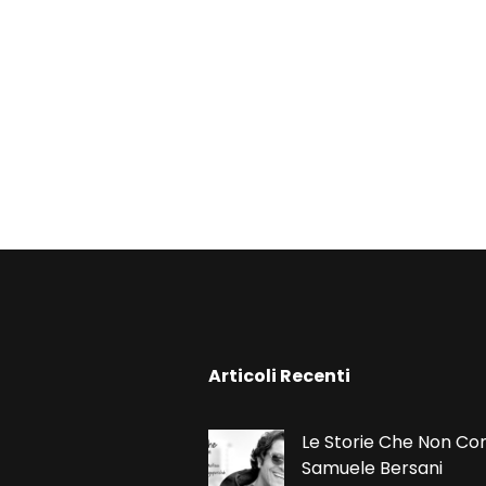
N
Articoli Recenti
Le Storie Che Non Co
Samuele Bersani