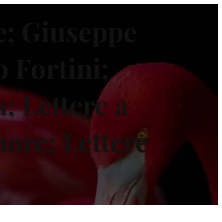
e; Giuseppe
 Fortini;
; Lettere a
more; Lettere