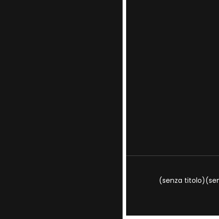
E
T
K
B
T
E
O
E
D
O
R
I
K
N
(senza titolo)
(sen