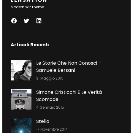
Modern WP Theme
F
T
L
A
W
I
C
I
N
Articoli Recenti
E
T
K
B
T
E
O
E
D
Le Storie Che Non Conosci –
O
R
I
Samuele Bersani
K
N
31 Maggio 2015
Simone Cristicchi E Le Verità
Scomode
4 Gennaio 2015
Stella
17 Novembre 2014