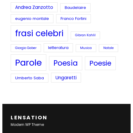
Andrea Zanzotto
Baudelaire
eugenio montale
Franco Fortini
frasi celebri
Gibran Kahlil
letteratura
Giorgio Gaber
Musica
Natale
Parole
Poesia
Poesie
Ungaretti
Umberto Saba
LENSATION
Modern WP Theme