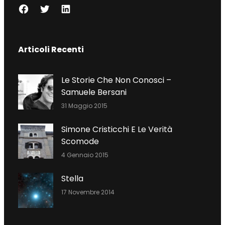
F
T
L
A
W
I
C
I
N
Articoli Recenti
E
T
K
B
T
E
O
E
D
Le Storie Che Non Conosci –
O
R
I
Samuele Bersani
K
N
31 Maggio 2015
Simone Cristicchi E Le Verità
Scomode
4 Gennaio 2015
Stella
17 Novembre 2014