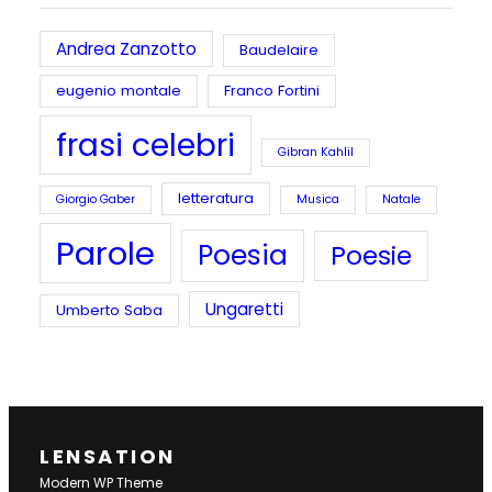
Andrea Zanzotto
Baudelaire
eugenio montale
Franco Fortini
frasi celebri
Gibran Kahlil
letteratura
Giorgio Gaber
Musica
Natale
Parole
Poesia
Poesie
Ungaretti
Umberto Saba
LENSATION
Modern WP Theme