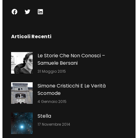
F
T
L
A
W
I
C
I
N
Articoli Recenti
E
T
K
B
T
E
O
E
D
Le Storie Che Non Conosci –
O
R
I
Samuele Bersani
K
N
31 Maggio 2015
Simone Cristicchi E Le Verità
Scomode
4 Gennaio 2015
Stella
17 Novembre 2014