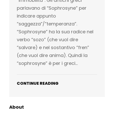
“immobilità”. Gli antichi greci
parlavano di “Sophrosyne” per
indicare appunto
“saggezza”/”temperanza”.
“Sophrosyne” ha la sua radice nel
verbo “sozo” (che vuol dire
“salvare) e nel sostantivo “fren”
(che vuol dire anima). Quindi la
“sophrosyne” è per i greci…
CONTINUE READING
About