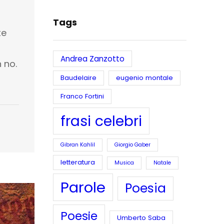
Tags
te
e
Andrea Zanzotto
 no.
Baudelaire
eugenio montale
Franco Fortini
frasi celebri
Gibran Kahlil
Giorgio Gaber
letteratura
Musica
Natale
Parole
Poesia
Poesie
Umberto Saba