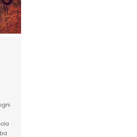
ogni
ola
aba