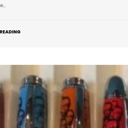
e…
 READING