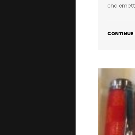
che emett
CONTINUE