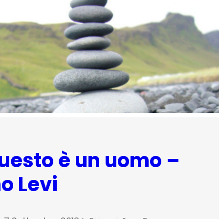
uesto è un uomo –
o Levi