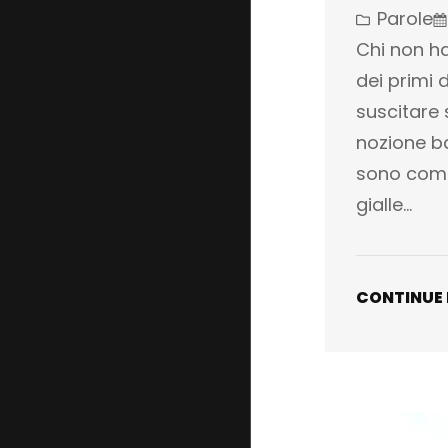
Parole
Chi non ha
dei primi 
suscitare 
nozione ba
sono comp
gialle…
CONTINUE