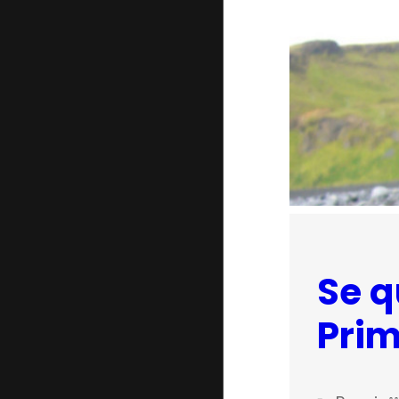
Se q
Prim