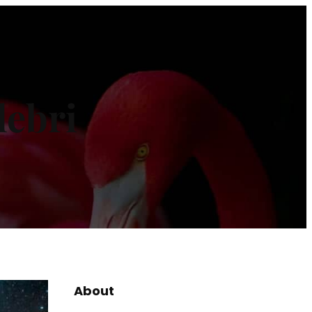
lebri
About