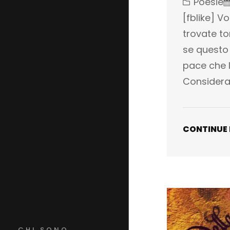
Poesie
[fblike] Vo
trovate to
se questo
pace che 
Considera
CONTINUE
CHI SONO