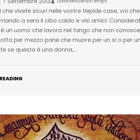
7 Settembre 2013
DizionarioSenzaTempo
i che vivete sicuri nelle vostre tiepide case, voi che
rnando a sera il cibo caldo e visi amici: Considera
 è un uomo che lavora nel fango che non conosc
lotta per mezzo pane che muore per un si o per un
te se questa è una donna,…
 READING