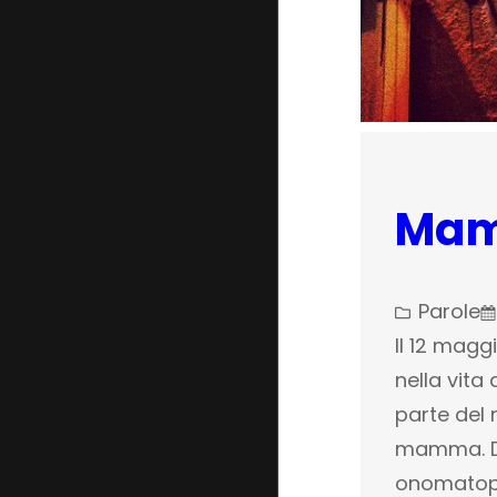
Ma
Parole
Il 12 mag
nella vita
parte del 
mamma. Da
onomatope