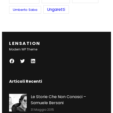
Ungaretti
Umberto Saba
LENSATION
Modern WP Theme
F
T
L
A
W
I
C
I
N
Articoli Recenti
E
T
K
B
T
E
O
E
D
Le Storie Che Non Conosci –
O
R
I
Samuele Bersani
K
N
31 Maggio 2015