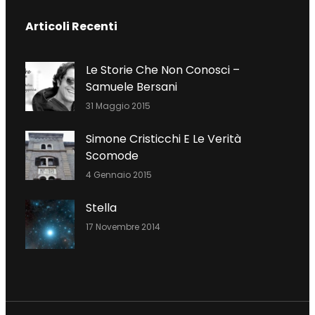
C
I
N
Articoli Recenti
E
T
K
B
T
E
O
E
D
Le Storie Che Non Conosci –
O
R
I
Samuele Bersani
K
N
31 Maggio 2015
Simone Cristicchi E Le Verità
Scomode
4 Gennaio 2015
Stella
17 Novembre 2014