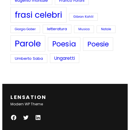
eugenio montale
Franco Fortini
frasi celebri
Gibran Kahlil
letteratura
Giorgio Gaber
Musica
Natale
Parole
Poesia
Poesie
Ungaretti
Umberto Saba
LENSATION
Modern WP Theme
F
T
L
A
W
I