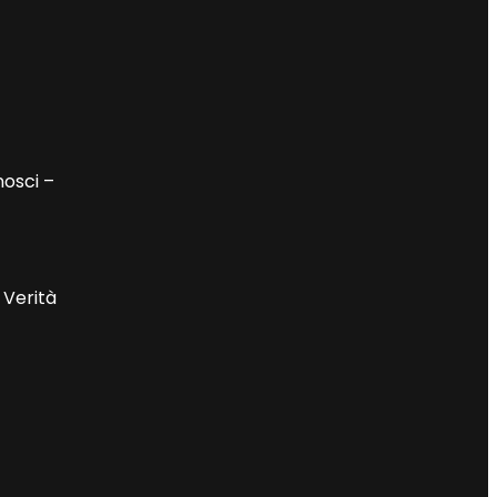
nosci –
 Verità