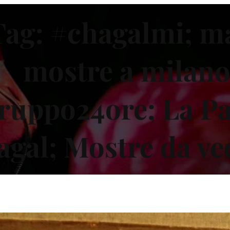
Tag:
#chagalmi; m
mostre a milano
ruppo24ore; La Pa
gal; Mostre da ve