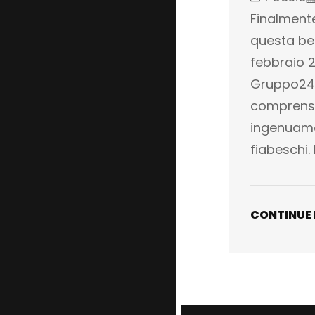
Finalmente
questa bel
febbraio 2
Gruppo24or
comprensi
ingenuamen
fiabeschi.
CONTINUE