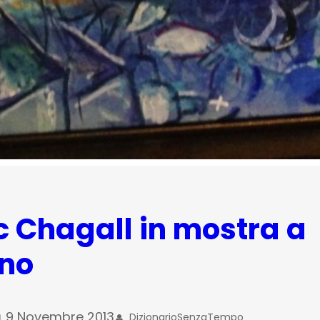
 Chagall in mostra a
ano
9 Novembre 2013
DizionarioSenzaTempo