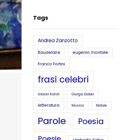
Tags
Andrea Zanzotto
Baudelaire
eugenio montale
Franco Fortini
frasi celebri
Gibran Kahlil
Giorgio Gaber
letteratura
Musica
Natale
Parole
Poesia
Poesie
Umberto Saba