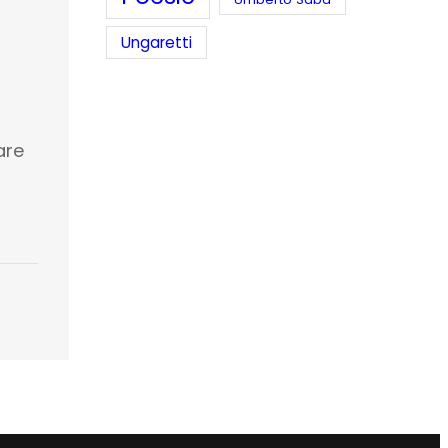
Ungaretti
are