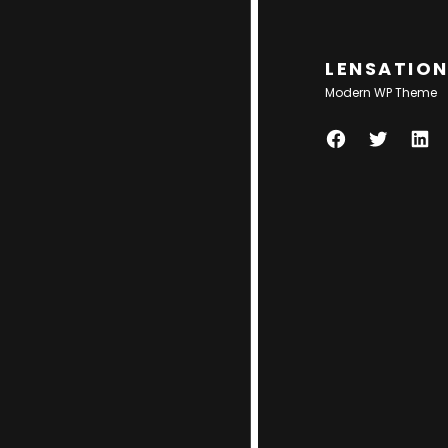
LENSATIO
Modern WP Theme
F
T
L
A
W
I
C
I
N
E
T
K
B
T
E
O
E
D
O
R
I
K
N