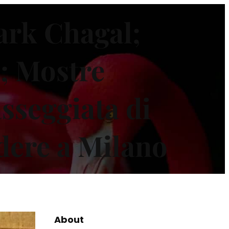
ark Chagal;
; Mostre
sseggiata di
dere a Milano
About