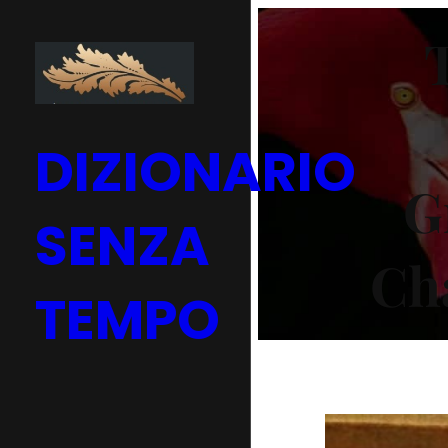
Vai
al
contenuto
DIZIONARIO
G
SENZA
Cha
TEMPO