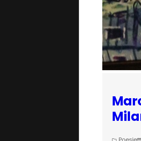
Marc
Mil
Poesie