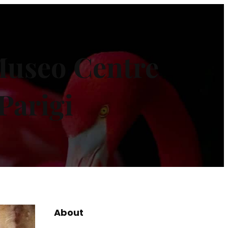
 Museo Centre
Parigi
About