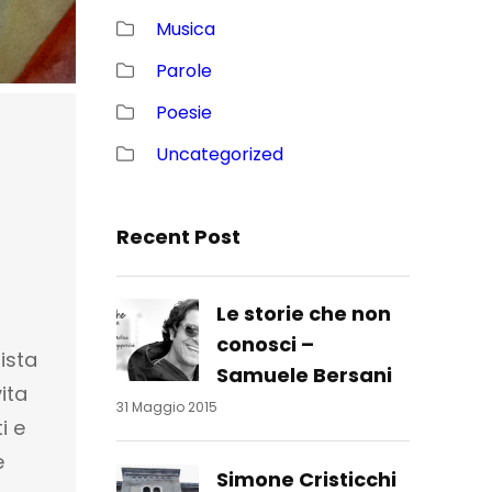
Musica
Parole
Poesie
Uncategorized
Recent Post
Le storie che non
conosci –
ista
Samuele Bersani
ita
31 Maggio 2015
i e
e
Simone Cristicchi