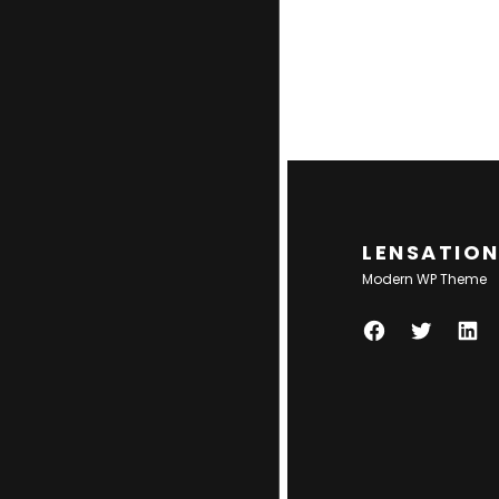
LENSATIO
Modern WP Theme
F
T
L
A
W
I
C
I
N
E
T
K
B
T
E
O
E
D