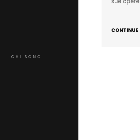
sue opere
CONTINUE
CHI SONO