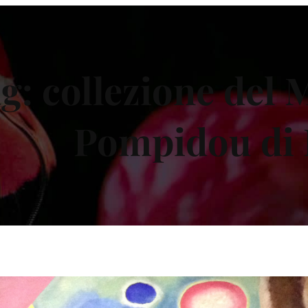
g:
collezione del
Pompidou di 