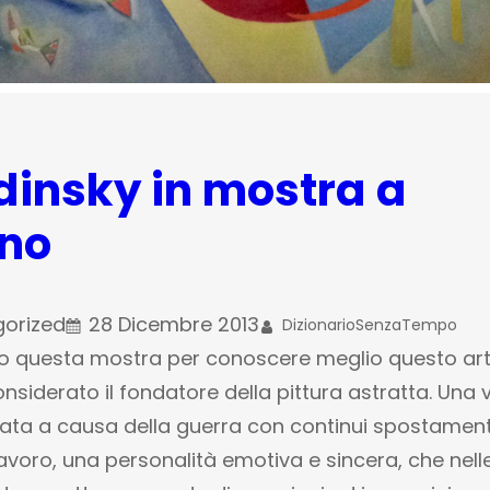
insky in mostra a
ano
orized
28 Dicembre 2013
DizionarioSenzaTempo
lio questa mostra per conoscere meglio questo art
onsiderato il fondatore della pittura astratta. Una v
ta a causa della guerra con continui spostament
avoro, una personalità emotiva e sincera, che nell