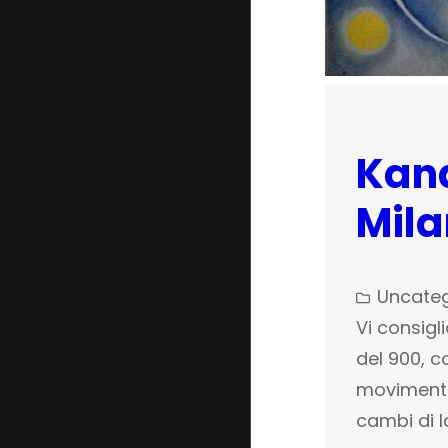
Kand
Mil
Uncateg
Vi consig
del 900, c
movimenta
cambi di l