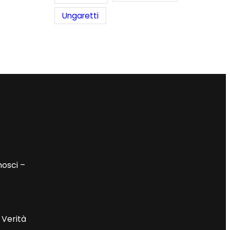
Ungaretti
nosci –
 Verità