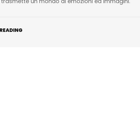
 trasmette un mondo di emozioni ed immagini.
 READING