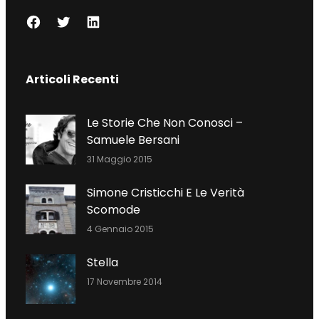
F
T
L
A
W
I
C
I
N
Articoli Recenti
E
T
K
B
T
E
O
E
D
Le Storie Che Non Conosci –
O
R
I
Samuele Bersani
K
N
31 Maggio 2015
Simone Cristicchi E Le Verità
Scomode
4 Gennaio 2015
Stella
17 Novembre 2014