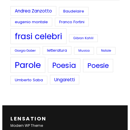
Andrea Zanzotto
Baudelaire
eugenio montale
Franco Fortini
frasi celebri
Gibran Kahlil
letteratura
Giorgio Gaber
Musica
Natale
Parole
Poesia
Poesie
Ungaretti
Umberto Saba
LENSATION
Modern WP Theme