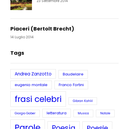
23 Settembre 2014
Piaceri (Bertolt Brecht)
14 Luglio 2014
Tags
Andrea Zanzotto
Baudelaire
eugenio montale
Franco Fortini
frasi celebri
Gibran Kahlil
letteratura
Giorgio Gaber
Musica
Natale
Parole
Poesia
Poesie