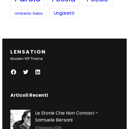
Ungaretti
Umberto Saba
LENSATION
Modern WP Theme
F
T
L
A
W
I
C
I
N
Articoli Recenti
E
T
K
B
T
E
O
E
D
Le Storie Che Non Conosci –
O
R
I
Samuele Bersani
K
N
31 Maggio 2015