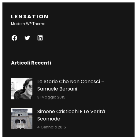
LENSATION
Modern WP Theme
F
T
L
A
W
I
C
I
N
Articoli Recenti
E
T
K
B
T
E
O
E
D
Le Storie Che Non Conosci –
O
R
I
Samuele Bersani
K
N
31 Maggio 2015
Simone Cristicchi E Le Verità
Scomode
4 Gennaio 2015