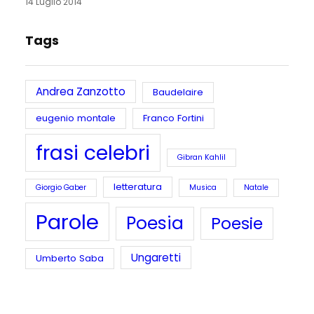
14 Luglio 2014
Tags
Andrea Zanzotto
Baudelaire
eugenio montale
Franco Fortini
frasi celebri
Gibran Kahlil
letteratura
Giorgio Gaber
Musica
Natale
Parole
Poesia
Poesie
Ungaretti
Umberto Saba