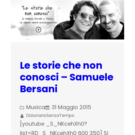
Le storie che non
conosci – Samuele
Bersani
Musica
31 Maggio 2015
DizionarioSenzaTempo
[youtube _S_NKcehXh0?
list=RD_S_NKcehXh0 600 350] Si