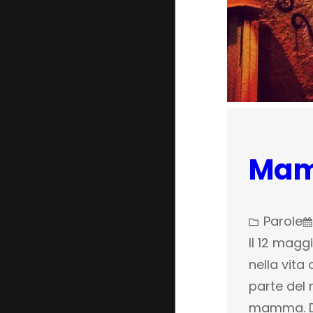
Ma
Parole
Il 12 mag
nella vita
parte del 
mamma. Da