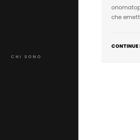
onomatope
che emett
CONTINUE
CHI SONO