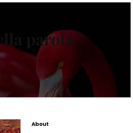
lla parola
a
About