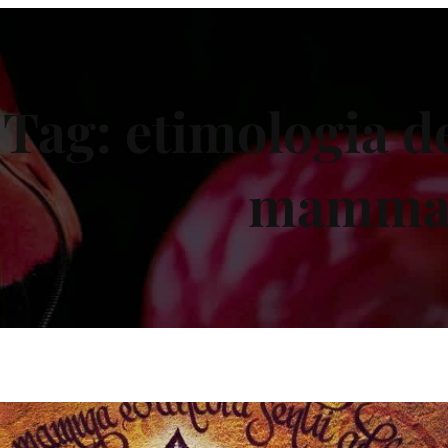
Tag:
etimologia de
mamm