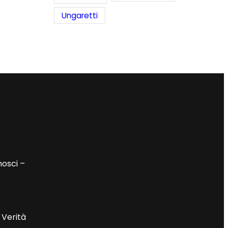
Ungaretti
nosci –
 Verità