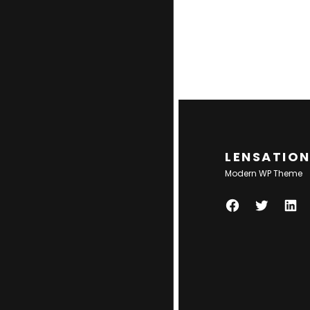
LENSATIO
Modern WP Theme
F
T
L
A
W
I
C
I
N
E
T
K
B
T
E
O
E
D