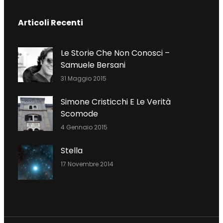
C
I
N
Articoli Recenti
E
T
K
B
T
E
O
E
D
Le Storie Che Non Conosci –
O
R
I
Samuele Bersani
K
N
31 Maggio 2015
Simone Cristicchi E Le Verità
Scomode
4 Gennaio 2015
Stella
17 Novembre 2014