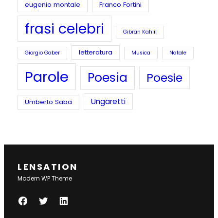
eugenio montale
Franco Fortini
frasi celebri
Gibran Kahlil
letteratura
Giorgio Gaber
Musica
Natale
Parole
Poesia
Poesie
Ungaretti
Umberto Saba
LENSATION
Modern WP Theme
F
T
L
A
W
I