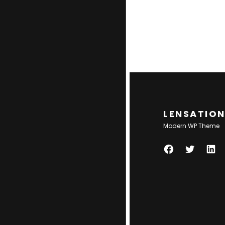
LENSATIO
Modern WP Theme
F
T
L
A
W
I
C
I
N
E
T
K
B
T
E
O
E
D