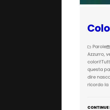
Colo
Parole
Azzurro, ve
colori!Tut
questa par
dire nasco
ricordo la
CONTINUE