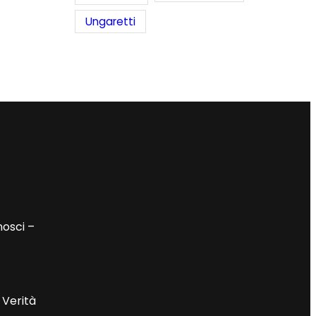
Ungaretti
nosci –
 Verità