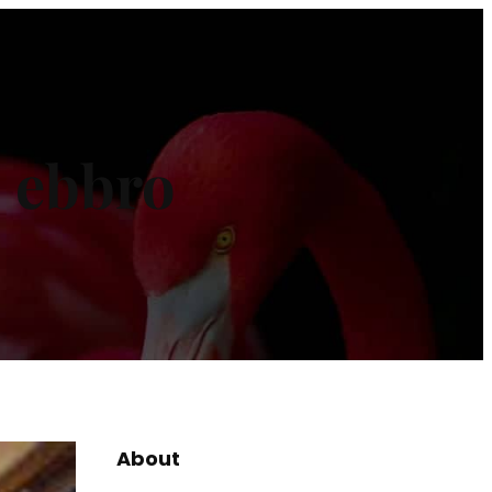
o ebbro
About