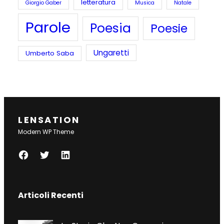
letteratura
Giorgio Gaber
Musica
Natale
Parole
Poesia
Poesie
Ungaretti
Umberto Saba
LENSATION
Modern WP Theme
F
T
L
A
W
I
C
I
N
Articoli Recenti
E
T
K
B
T
E
O
E
D