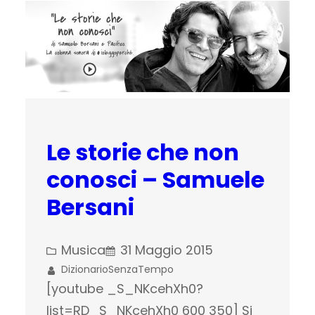
Le storie che non
conosci – Samuele
Bersani
Musica
31 Maggio 2015
DizionarioSenzaTempo
[youtube _S_NKcehXh0?
list=RD_S_NKcehXh0 600 350] Si