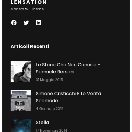
LENSATION
Modern WP Theme
F
T
L
A
W
I
C
I
N
Articoli Recenti
E
T
K
B
T
E
O
E
D
Le Storie Che Non Conosci –
O
R
I
Samuele Bersani
K
N
31 Maggio 2015
Simone Cristicchi E Le Verità
Scomode
4 Gennaio 2015
Stella
17 Novembre 2014