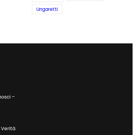
Ungaretti
nosci –
 Verità