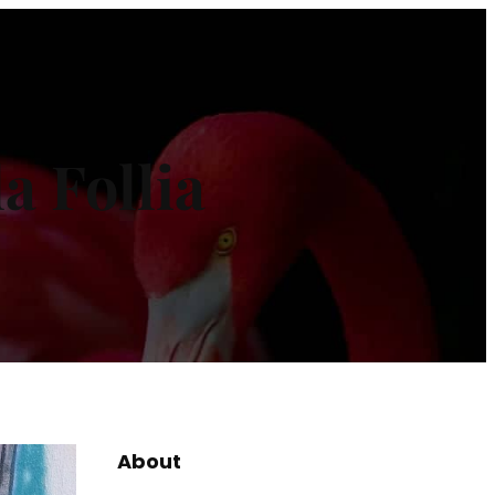
a Follia
About