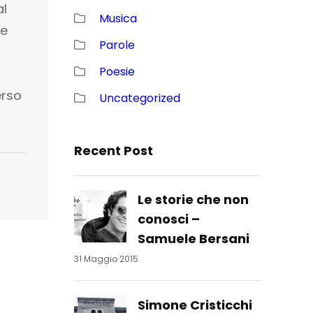
al
Musica
ne
Parole
Poesie
erso
Uncategorized
Recent Post
Le storie che non
conosci –
Samuele Bersani
31 Maggio 2015
Simone Cristicchi