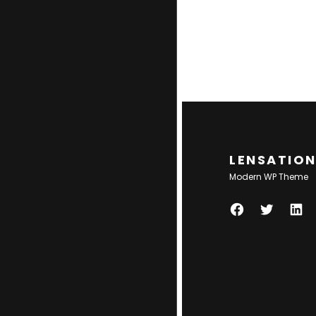
LENSATIO
Modern WP Theme
F
T
L
A
W
I
C
I
N
E
T
K
B
T
E
O
E
D