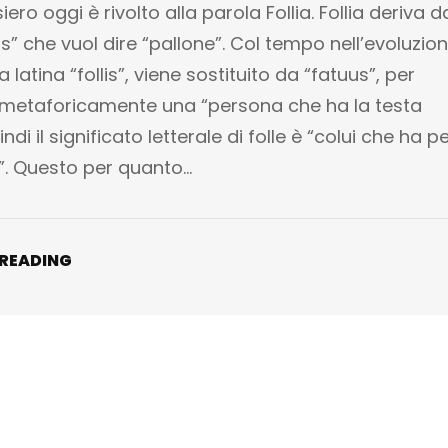
iero oggi è rivolto alla parola Follia. Follia deriva d
lis” che vuol dire “pallone”. Col tempo nell’evoluzio
a latina “follis”, viene sostituito da “fatuus”, per
 metaforicamente una “persona che ha la testa
ndi il significato letterale di folle è “colui che ha p
”. Questo per quanto…
 READING