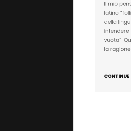
Il mio pens
latino “fol
della lingu
intendere
vuota”. Qui
la ragione
CONTINUE