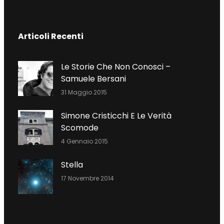
F
T
L
A
W
I
C
I
N
Articoli Recenti
E
T
K
B
T
E
O
E
D
Le Storie Che Non Conosci –
O
R
I
Samuele Bersani
K
N
31 Maggio 2015
Simone Cristicchi E Le Verità
Scomode
4 Gennaio 2015
Stella
17 Novembre 2014