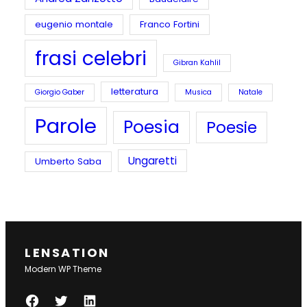
eugenio montale
Franco Fortini
frasi celebri
Gibran Kahlil
letteratura
Giorgio Gaber
Musica
Natale
Parole
Poesia
Poesie
Ungaretti
Umberto Saba
LENSATION
Modern WP Theme