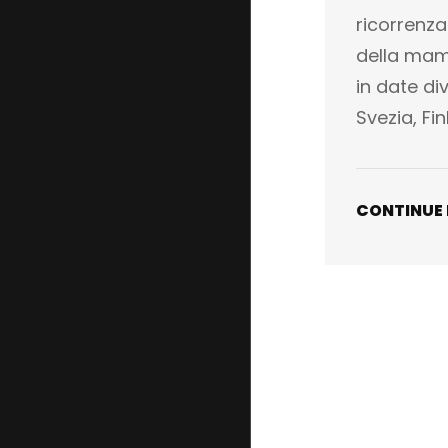
ricorrenza
della mam
in date di
Svezia, Fi
CONTINUE