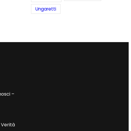
Ungaretti
nosci –
 Verità