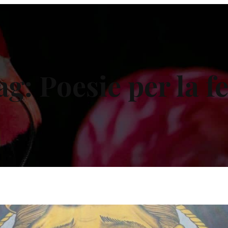
ag:
Poesie per la f