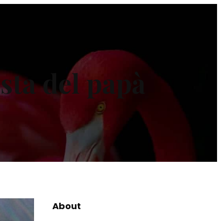
esta del papà
About