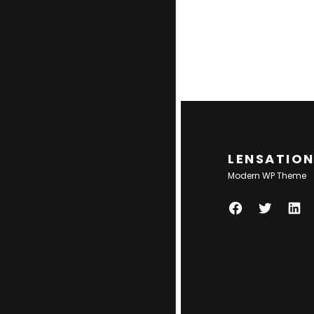
LENSATIO
Modern WP Theme
F
T
L
A
W
I
C
I
N
E
T
K
B
T
E
O
E
D