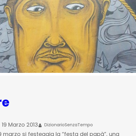
re
19 Marzo 2013
DizionarioSenzaTempo
l 19 marzo si festeggia la “festa del papà”, una