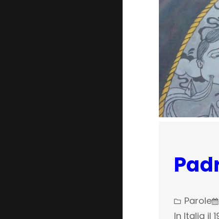
Pad
Parole
In Italia i