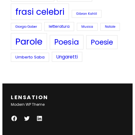
frasi celebri
Gibran Kahlil
letteratura
Giorgio Gaber
Musica
Natale
Parole
Poesia
Poesie
Ungaretti
Umberto Saba
LENSATION
Modern WP Theme
F
T
L
A
W
I