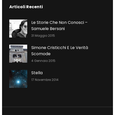
C
I
N
Articoli Recenti
E
T
K
B
T
E
O
E
D
Le Storie Che Non Conosci –
O
R
I
Samuele Bersani
K
N
31 Maggio 2015
Simone Cristicchi E Le Verità
Scomode
4 Gennaio 2015
Stella
17 Novembre 2014