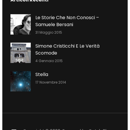
E
T
K
B
T
E
O
E
D
Le Storie Che Non Conosci –
O
R
I
Samuele Bersani
K
N
31 Maggio 2015
Simone Cristicchi E Le Verità
Scomode
4 Gennaio 2015
Stella
17 Novembre 2014