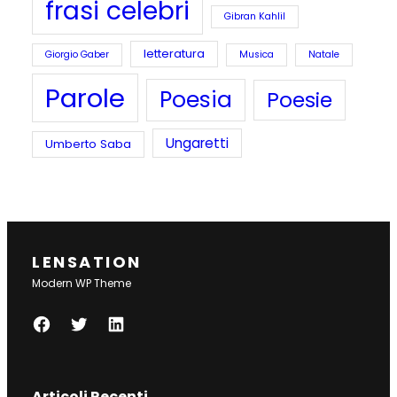
frasi celebri
Gibran Kahlil
letteratura
Giorgio Gaber
Musica
Natale
Parole
Poesia
Poesie
Ungaretti
Umberto Saba
LENSATION
Modern WP Theme
F
T
L
A
W
I
C
I
N
Articoli Recenti