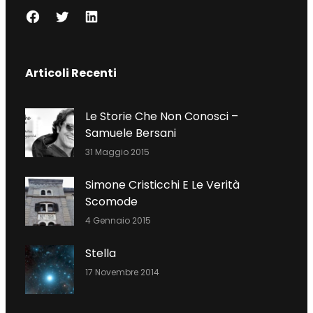
F
T
L
A
W
I
C
I
N
Articoli Recenti
E
T
K
B
T
E
O
E
D
Le Storie Che Non Conosci –
O
R
I
Samuele Bersani
K
N
31 Maggio 2015
Simone Cristicchi E Le Verità
Scomode
4 Gennaio 2015
Stella
17 Novembre 2014