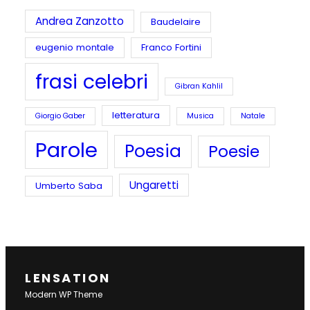
Andrea Zanzotto
Baudelaire
eugenio montale
Franco Fortini
frasi celebri
Gibran Kahlil
letteratura
Giorgio Gaber
Musica
Natale
Parole
Poesia
Poesie
Ungaretti
Umberto Saba
LENSATION
Modern WP Theme