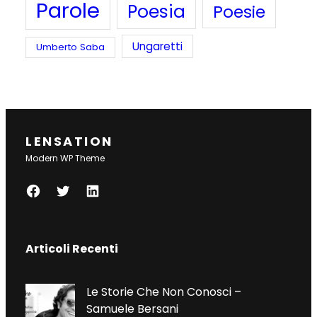
Parole
Poesia
Poesie
Ungaretti
Umberto Saba
LENSATION
Modern WP Theme
F
T
L
A
W
I
C
I
N
Articoli Recenti
E
T
K
B
T
E
O
E
D
Le Storie Che Non Conosci –
O
R
I
Samuele Bersani