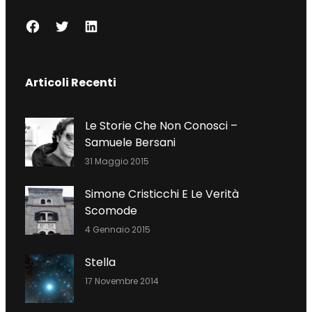
F
T
L
A
W
I
C
I
N
Articoli Recenti
E
T
K
B
T
E
O
E
D
Le Storie Che Non Conosci –
O
R
I
Samuele Bersani
K
N
31 Maggio 2015
Simone Cristicchi E Le Verità
Scomode
4 Gennaio 2015
Stella
17 Novembre 2014