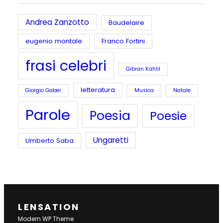
Andrea Zanzotto
Baudelaire
eugenio montale
Franco Fortini
frasi celebri
Gibran Kahlil
letteratura
Giorgio Gaber
Musica
Natale
Parole
Poesia
Poesie
Ungaretti
Umberto Saba
LENSATION
Modern WP Theme