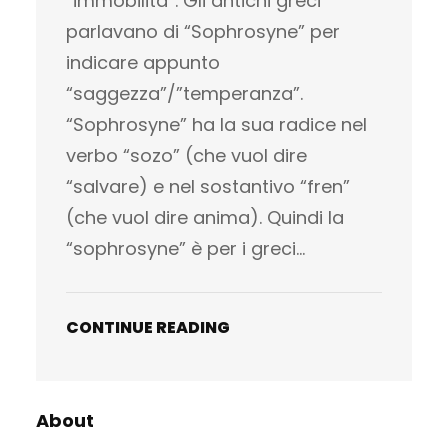
“immobilità”. Gli antichi greci
parlavano di “Sophrosyne” per
indicare appunto
“saggezza”/”temperanza”.
“Sophrosyne” ha la sua radice nel
verbo “sozo” (che vuol dire
“salvare) e nel sostantivo “fren”
(che vuol dire anima). Quindi la
“sophrosyne” è per i greci…
CONTINUE READING
About