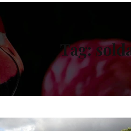
Tag:
solda