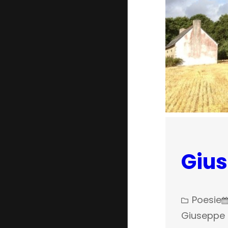
Gius
Poesie
Giuseppe U