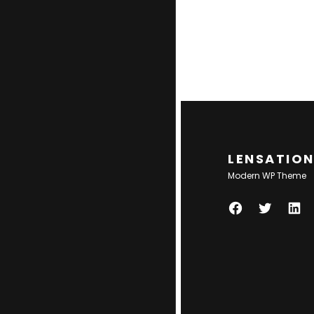
LENSATIO
Modern WP Theme
F
T
L
A
W
I
C
I
N
E
T
K
B
T
E
O
E
D