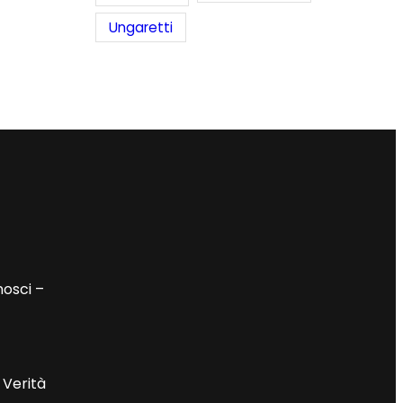
Ungaretti
nosci –
 Verità