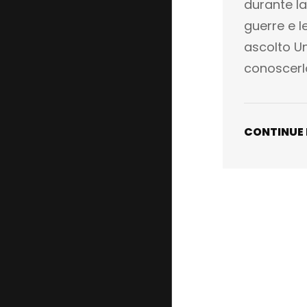
durante la
guerre e 
ascolto U
conoscerl
CONTINUE