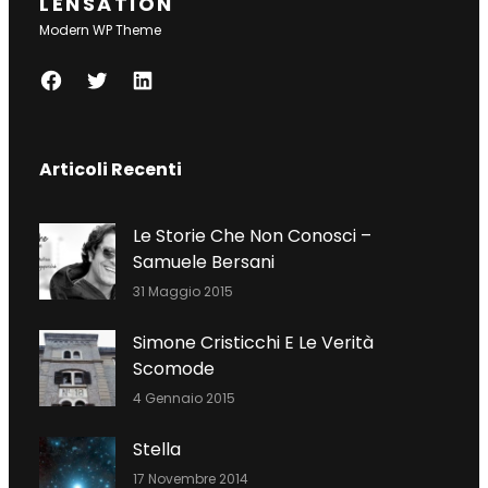
LENSATION
Modern WP Theme
F
T
L
A
W
I
C
I
N
Articoli Recenti
E
T
K
B
T
E
O
E
D
Le Storie Che Non Conosci –
O
R
I
Samuele Bersani
K
N
31 Maggio 2015
Simone Cristicchi E Le Verità
Scomode
4 Gennaio 2015
Stella
17 Novembre 2014