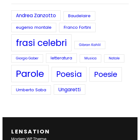
Andrea Zanzotto
Baudelaire
eugenio montale
Franco Fortini
frasi celebri
Gibran Kahlil
letteratura
Giorgio Gaber
Musica
Natale
Parole
Poesia
Poesie
Ungaretti
Umberto Saba
LENSATION
Modern WP Theme