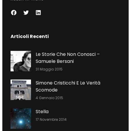
F
T
L
A
W
I
C
I
N
Articoli Recenti
E
T
K
B
T
E
O
E
D
Le Storie Che Non Conosci –
O
R
I
Samuele Bersani
K
N
31 Maggio 2015
Simone Cristicchi E Le Verità
Scomode
4 Gennaio 2015
Stella
17 Novembre 2014