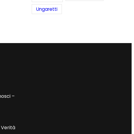
Ungaretti
nosci –
 Verità