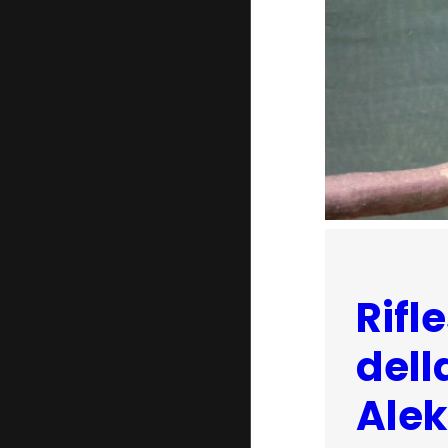
Rifl
dell
Alek