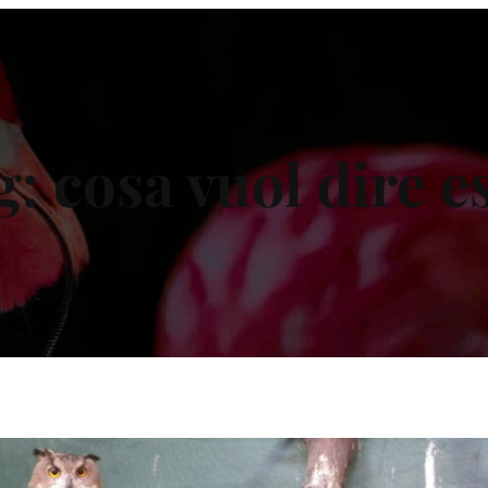
g:
cosa vuol dire e