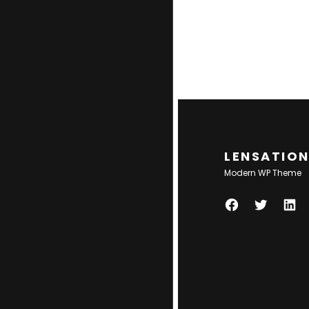
LENSATIO
Modern WP Theme
F
T
L
A
W
I
C
I
N
E
T
K
B
T
E
O
E
D