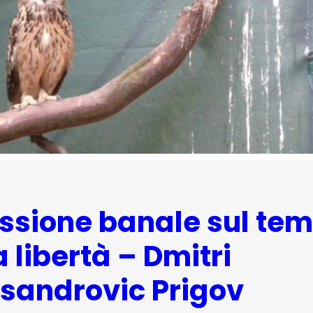
essione banale sul te
a libertà – Dmitri
sandrovic Prigov