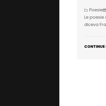
Poesie
Le poesie
diceva Fra
CONTINUE