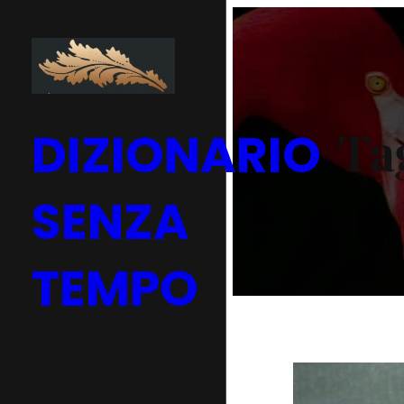
Vai
al
contenuto
Ta
DIZIONARIO
SENZA
TEMPO