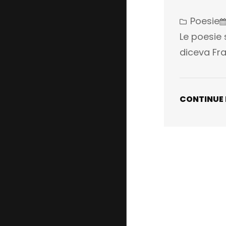
Poesie
Le poesie
diceva Fra
CONTINUE