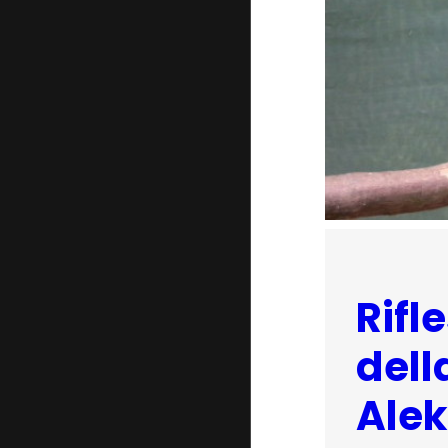
Rifl
dell
Alek