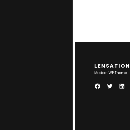
LENSATIO
Modern WP Theme
F
T
L
A
W
I
C
I
N
E
T
K
B
T
E
O
E
D