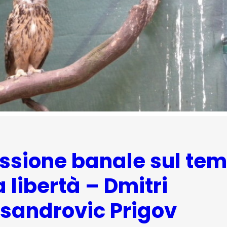
essione banale sul te
a libertà – Dmitri
sandrovic Prigov