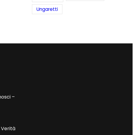
Ungaretti
nosci –
 Verità