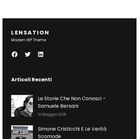
LENSATION
Modern WP Theme
F
T
L
A
W
I
C
I
N
Articoli Recenti
E
T
K
B
T
E
O
E
D
Le Storie Che Non Conosci –
O
R
I
Samuele Bersani
K
N
31 Maggio 2015
Simone Cristicchi E Le Verità
Scomode