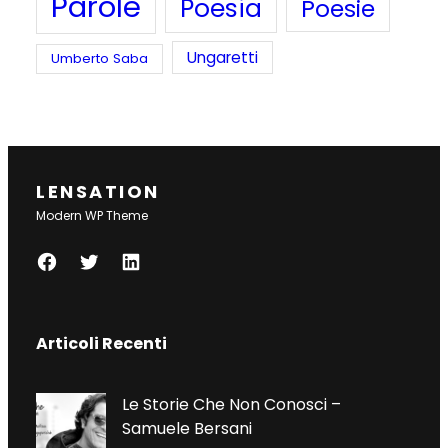
Parole
Poesia
Poesie
Ungaretti
Umberto Saba
LENSATION
Modern WP Theme
F
T
L
A
W
I
C
I
N
Articoli Recenti
E
T
K
B
T
E
O
E
D
Le Storie Che Non Conosci –
O
R
I
Samuele Bersani
K
N