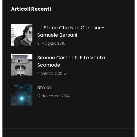
C
I
N
Articoli Recenti
E
T
K
B
T
E
O
E
D
Le Storie Che Non Conosci –
O
R
I
Samuele Bersani
K
N
31 Maggio 2015
Simone Cristicchi E Le Verità
Scomode
4 Gennaio 2015
Stella
17 Novembre 2014