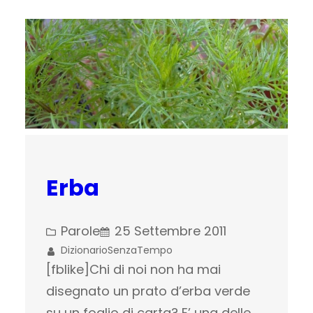
Erba
Parole
25 Settembre 2011
DizionarioSenzaTempo
[fblike]Chi di noi non ha mai
disegnato un prato d’erba verde
su un foglio di carta? E’ una delle