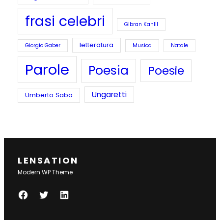
frasi celebri
Gibran Kahlil
letteratura
Giorgio Gaber
Musica
Natale
Parole
Poesia
Poesie
Ungaretti
Umberto Saba
LENSATION
Modern WP Theme
F
T
L
A
W
I