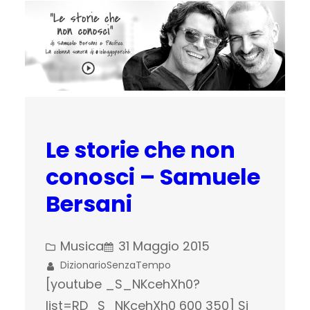
Le storie che non
conosci – Samuele
Bersani
Musica
31 Maggio 2015
DizionarioSenzaTempo
[youtube _S_NKcehXh0?
list=RD_S_NKcehXh0 600 350] Si